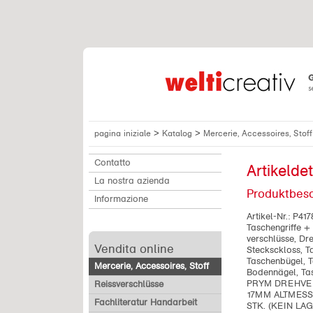
>
>
pagina iniziale
Katalog
Mercerie, Accessoires, Stof
Contatto
Artikeldet
La nostra azienda
Produktbes
Informazione
Artikel-Nr.:
P417
Taschengriffe 
verschlüsse, Dr
Vendita online
Stecksckloss, T
Taschenbügel, T
Mercerie, Accessoires, Stoff
Bodennägel, Ta
PRYM DREHVE
Reissverschlüsse
17MM ALTMESS
Fachliteratur Handarbeit
STK. (KEIN LA