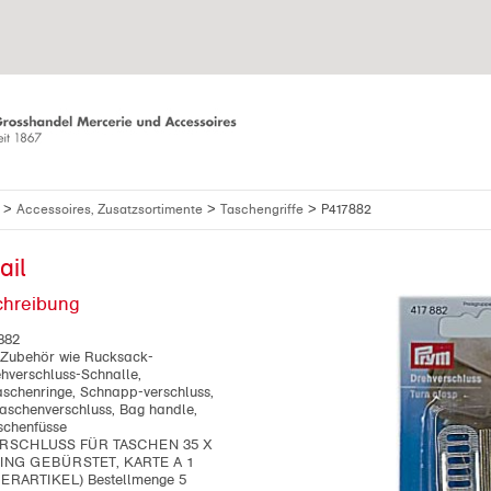
>
>
>
f
Accessoires, Zusatzsortimente
Taschengriffe
P417882
ail
chreibung
882
+ Zubehör wie Rucksack-
ehverschluss-Schnalle,
aschenringe, Schnapp-verschluss,
aschenverschluss, Bag handle,
schenfüsse
RSCHLUSS FÜR TASCHEN 35 X
ING GEBÜRSTET, KARTE A 1
GERARTIKEL) Bestellmenge 5