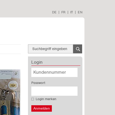
DE
|
FR
|
IT
|
EN
Login
Passwort
Login merken