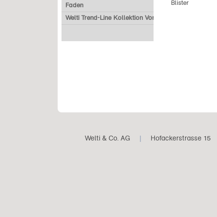
Blister
Faden
Welti Trend-Line Kollektion Vorverkauf
Welti & Co. AG
|
Hofackerstrasse 15