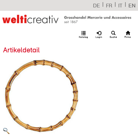
|
|
|
DE
FR
IT
EN
Katalog
Login
Suche
Firma
Artikeldetail