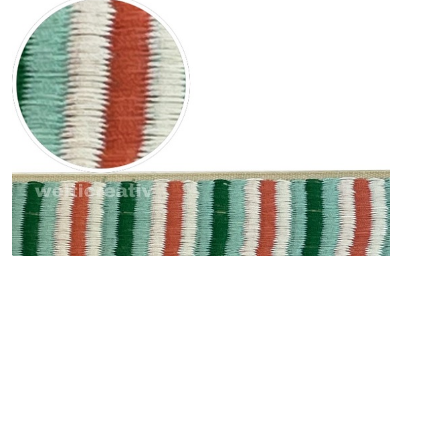
Article:
V1631/30/1
WELTI-TRENDLINE BAND MIT STREIFEN 100% PES 3CM, BORDEAUX-R
/ GELB, OEKOTEX Certified made in EU (kein Lagerartikel) Lieferung im
Folgemonat, an Lager bei Hersteller solange Vorrat Bestellmenge 10 Met