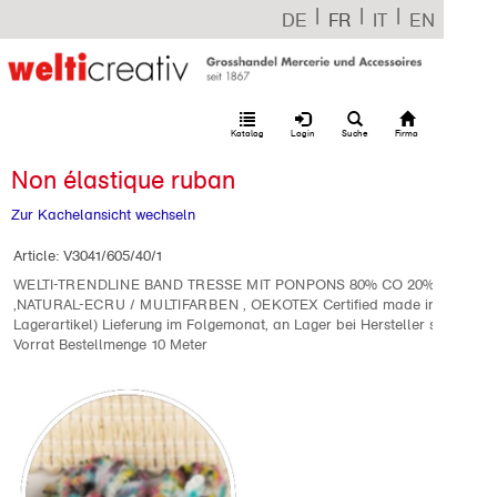
|
|
|
DE
FR
IT
EN
Katalog
Login
Suche
Firma
Non élastique ruban
Zur Kachelansicht wechseln
Article:
V3041/605/40/1
WELTI-TRENDLINE BAND TRESSE MIT PONPONS 80% CO 20% PES 4C
,NATURAL-ECRU / MULTIFARBEN , OEKOTEX Certified made in EU (kein
Lagerartikel) Lieferung im Folgemonat, an Lager bei Hersteller solange
Vorrat Bestellmenge 10 Meter