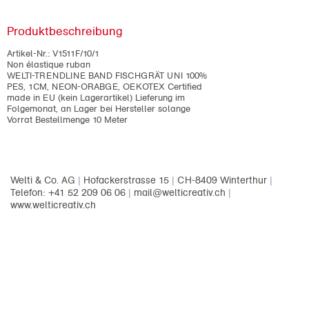
Produktbeschreibung
Artikel-Nr.:
V1511F/10/1
Non élastique ruban
WELTI-TRENDLINE BAND FISCHGRÄT UNI 100%
PES, 1CM, NEON-ORABGE, OEKOTEX Certified
made in EU (kein Lagerartikel) Lieferung im
Folgemonat, an Lager bei Hersteller solange
Vorrat Bestellmenge 10 Meter
Welti & Co. AG
|
Hofackerstrasse 15
|
CH-8409 Winterthur
|
Telefon: +41 52 209 06 06
|
mail@welticreativ.ch
|
www.welticreativ.ch