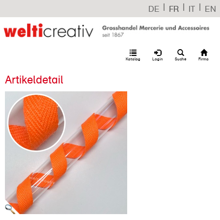
|
|
|
DE
FR
IT
EN
Katalog
Login
Suche
Firma
Artikeldetail