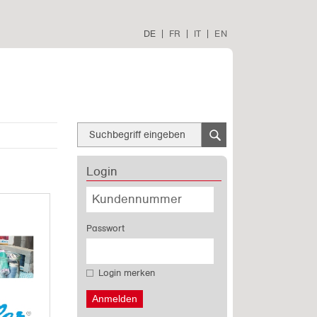
DE
|
FR
|
IT
|
EN
Login
Passwort
Login merken