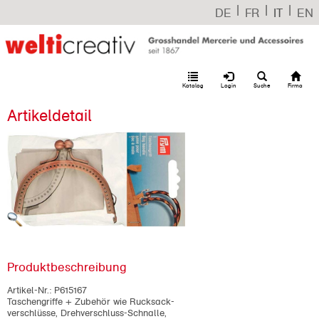
|
|
|
DE
FR
IT
EN
Katalog
Login
Suche
Firma
Artikeldetail
Produktbeschreibung
Artikel-Nr.:
P615167
Taschengriffe + Zubehör wie Rucksack-
verschlüsse, Drehverschluss-Schnalle,